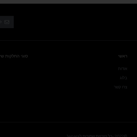
ראשי
סוגי החלקות שי
אודות
בלוג
צרו קשר
©2022 -כל הזכויות שמורות לJenara