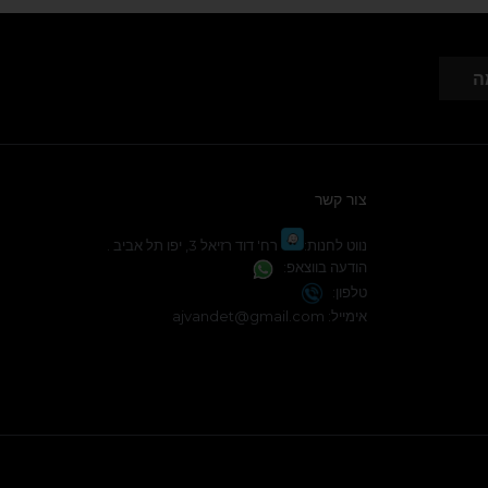
ה
צור קשר
נווט לחנות:
רח' דוד רזיאל 3, יפו תל אביב .
הודעה בווצאפ:
טלפון:
אימייל:
ajvandet@gmail.com