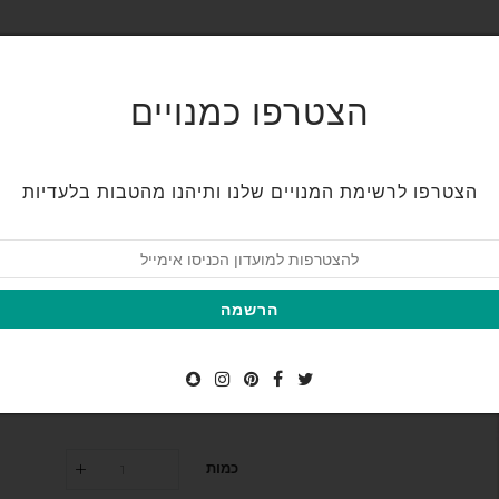
החלקה יפנית
חנות
תוספות שיער
אודות
ט
הצטרפו כמנויים
צרי קשר
הצטרפו לרשימת המנויים שלנו ותיהנו מהטבות בלעדיות
שמפו ללא מלחים
הרשמה
מחיר
80.00 ₪
מחי
רגיל
מב
כמות