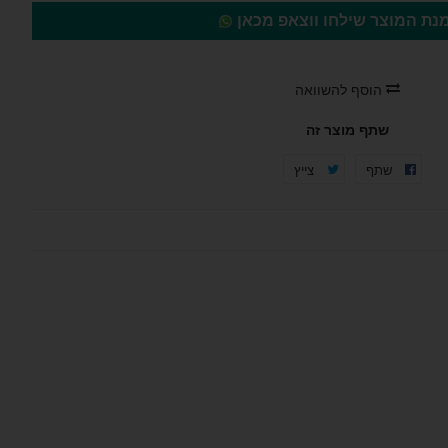
נת המוצר שילחו ווצאפ מכאן
הוסף להשוואה
שתף מוצר זה
שתף
שתף
צייץ
צייץ
בפייסבוק
בטוויטר